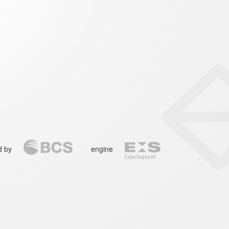
d by
engine