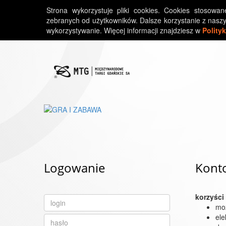
Strona wykorzystuje pliki cookies. Cookies stosowa
zebranych od użytkowników. Dalsze korzystanie z naszy
wykorzystywanie. Więcej informacji znajdziesz w
Polity
Logowanie
Konto
korzyśc
moż
ele