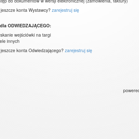
tęp do dokumentów w wersji elektronicznej (zamówienia, faktury)
 jeszcze konta Wystawcy?
zarejestruj się
i dla ODWIEDZAJĄCEGO:
skanie wejściówki na targi
iele innych
 jeszcze konta Odwiedzającego?
zarejestruj się
powere