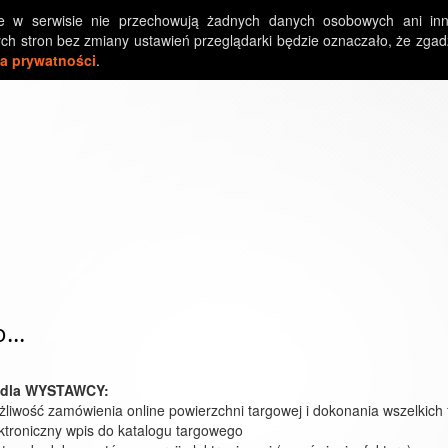
ne w serwisie nie przechowują żadnych danych osobowych ani inn
ch stron bez zmiany ustawień przeglądarki będzie oznaczało, że zgadz
ka prywatności
.
...
i dla WYSTAWCY:
liwość zamówienia online powierzchni targowej i dokonania wszelkich
ktroniczny wpis do katalogu targowego